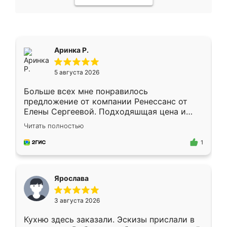
Аринка Р.
5 августа 2026
Больше всех мне понравилось
предложение от компании Ренессанс от
Елены Сергеевой. Подходяшщая цена и
короткие сроки изготовления. Приехавший
Читать полностью
для замера сотрудник Владислав
предложил по моему эскизу самый
1
подходящий вариант шкафа. Немного его
видоизменил, получилось даже лучше, чем
я хотела.
Ярослава
3 августа 2026
Кухню здесь заказали. Эскизы прислали в