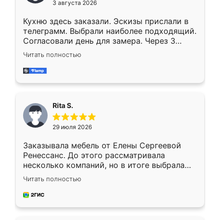
3 августа 2026
Кухню здесь заказали. Эскизы прислали в
телеграмм. Выбрали наиболее подходящий.
Согласовали день для замера. Через 3
недели кухня была уже готова. Остались
Читать полностью
довольны работой. Спасибо Ренессанс
мебель за качественную работу!
Rita S.
29 июля 2026
Заказывала мебель от Елены Сергеевой
Ренессанс. До этого рассматривала
несколько компаний, но в итоге выбрала
эту. Сначала обговорили условия, потом
Читать полностью
приехал замерщик, всё спокойно объяснил
и снял размеры. Изготовили в срок, с
доставкой тоже никаких проблем не
возникло. Сборку выполнили аккуратно,