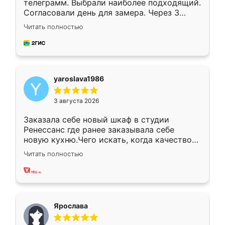
телеграмм. Выбрали наиболее подходящий.
Согласовали день для замера. Через 3
недели кухня была уже готова. Остались
Читать полностью
довольны работой. Спасибо Ренессанс
мебель за качественную работу!
yaroslava1986
3 августа 2026
Заказала себе новый шкаф в студии
Ренессанс где ранее заказывала себе
новую кухню.Чего искать, когда качеством
вполне довольна. Служит кухня уже почти
Читать полностью
два года, нареканий нет.
Ярослава