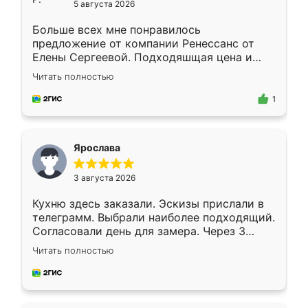
5 августа 2026
Больше всех мне понравилось
предложение от компании Ренессанс от
Елены Сергеевой. Подходяшщая цена и
короткие сроки изготовления. Приехавший
Читать полностью
для замера сотрудник Владислав
предложил по моему эскизу самый
1
подходящий вариант шкафа. Немного его
видоизменил, получилось даже лучше, чем
я хотела.
Ярослава
3 августа 2026
Кухню здесь заказали. Эскизы прислали в
телеграмм. Выбрали наиболее подходящий.
Согласовали день для замера. Через 3
недели кухня была уже готова. Остались
Читать полностью
довольны работой. Спасибо Ренессанс
мебель за качественную работу!