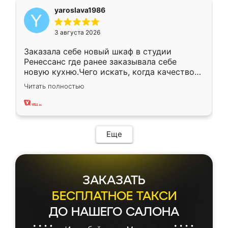
yaroslava1986
3 августа 2026
Заказала себе новый шкаф в студии
Ренессанс где ранее заказывала себе
новую кухню.Чего искать, когда качеством
вполне довольна. Служит кухня уже почти
Читать полностью
два года, нареканий нет.
Еще
ЗАКАЗАТЬ
БЕСПЛАТНОЕ ТАКСИ
ДО НАШЕГО САЛОНА