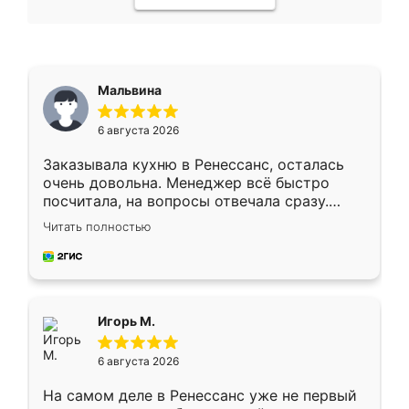
Мальвина
6 августа 2026
Заказывала кухню в Ренессанс, осталась
очень довольна. Менеджер всё быстро
посчитала, на вопросы отвечала сразу.
Замерщик приехал в субботу, подошёл к
Читать полностью
делу со всей ответственностью. Собрали
за день, ребята работали аккуратно, даже
пыли почти не было. Качество отличное,
ящики ходят плавно, ничего не скрипит.
Всё подошло как влитое.
Игорь М.
6 августа 2026
На самом деле в Ренессанс уже не первый