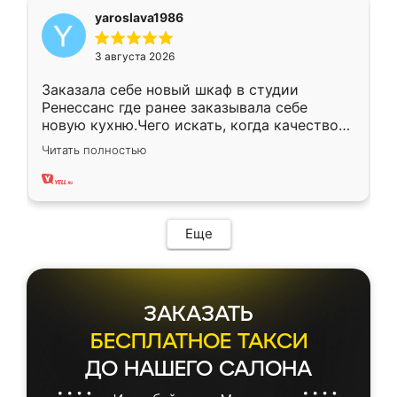
yaroslava1986
3 августа 2026
Заказала себе новый шкаф в студии
Ренессанс где ранее заказывала себе
новую кухню.Чего искать, когда качеством
вполне довольна. Служит кухня уже почти
Читать полностью
два года, нареканий нет.
Еще
ЗАКАЗАТЬ
БЕСПЛАТНОЕ ТАКСИ
ДО НАШЕГО САЛОНА