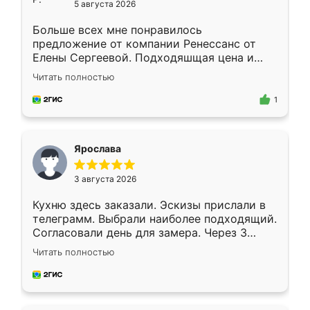
5 августа 2026
Больше всех мне понравилось
предложение от компании Ренессанс от
Елены Сергеевой. Подходяшщая цена и
короткие сроки изготовления. Приехавший
Читать полностью
для замера сотрудник Владислав
предложил по моему эскизу самый
1
подходящий вариант шкафа. Немного его
видоизменил, получилось даже лучше, чем
я хотела.
Ярослава
3 августа 2026
Кухню здесь заказали. Эскизы прислали в
телеграмм. Выбрали наиболее подходящий.
Согласовали день для замера. Через 3
недели кухня была уже готова. Остались
Читать полностью
довольны работой. Спасибо Ренессанс
мебель за качественную работу!