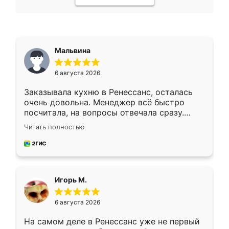
Мальвина
6 августа 2026
Заказывала кухню в Ренессанс, осталась
очень довольна. Менеджер всё быстро
посчитала, на вопросы отвечала сразу.
Замерщик приехал в субботу, подошёл к
Читать полностью
делу со всей ответственностью. Собрали
за день, ребята работали аккуратно, даже
пыли почти не было. Качество отличное,
ящики ходят плавно, ничего не скрипит.
Всё подошло как влитое.
Игорь М.
6 августа 2026
На самом деле в Ренессанс уже не первый