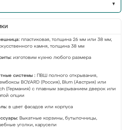
▼
ики
лешница:
пластиковая, толщина 26 мм или 38 мм;
скусственного камня, толщина 38 мм
риты:
изготовим кухню любого размера
тные системы :
ПВШ полного открывания,
ембоксы BOYARD (Россия), Blum (Австрия) или
ich (Германия) с плавным закрыванием дверок или
этой опции
ль:
в цвет фасадов или корпуса
ссуары:
Выкатные корзины, бутылочницы,
ебные уголки, карусели