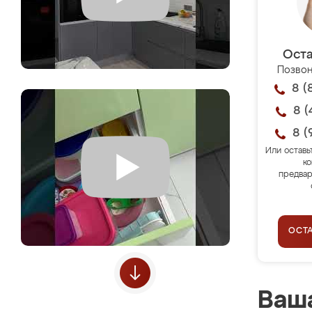
Оста
Позвон
8 (
8 (
8 (
Или оставь
ко
предвар
ОСТ
Ваша