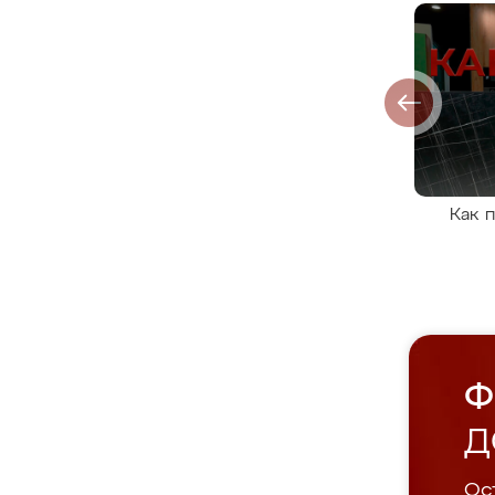
Как 
Ф
Д
Ост