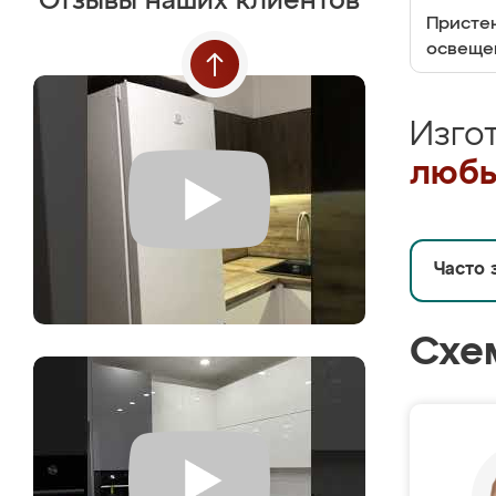
Отзывы наших клиентов
Пристен
освеще
Изго
любы
Часто 
Схе