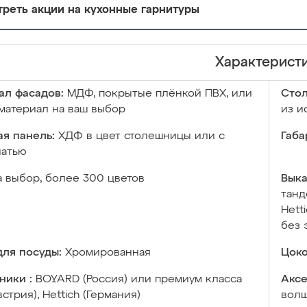
реть акции на кухонные гарнитуры
Характерист
ал фасадов:
МДФ, покрытые плёнкой ПВХ, или
Сто
материал на ваш выбор
из и
я панель:
ХДФ в цвет столешницы или с
Габа
чатью
а выбор, более 300 цветов
Выка
танд
Hett
без 
ля посуды:
Хромированная
Цоко
ники :
BOYARD (Россия) или премиум класса
Аксе
встрия), Hettich (Германия)
волш