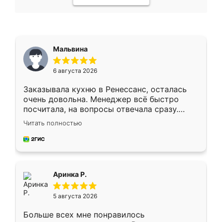
Мальвина
6 августа 2026
Заказывала кухню в Ренессанс, осталась
очень довольна. Менеджер всё быстро
посчитала, на вопросы отвечала сразу.
Замерщик приехал в субботу, подошёл к
Читать полностью
делу со всей ответственностью. Собрали
за день, ребята работали аккуратно, даже
пыли почти не было. Качество отличное,
ящики ходят плавно, ничего не скрипит.
Всё подошло как влитое.
Аринка Р.
5 августа 2026
Больше всех мне понравилось