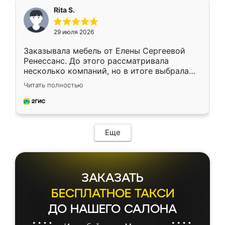
Rita S.
29 июля 2026
Заказывала мебель от Елены Сергеевой
Ренессанс. До этого рассматривала
несколько компаний, но в итоге выбрала
эту. Сначала обговорили условия, потом
Читать полностью
приехал замерщик, всё спокойно объяснил
и снял размеры. Изготовили в срок, с
доставкой тоже никаких проблем не
возникло. Сборку выполнили аккуратно,
мебель сразу встала на свое место без
Еще
каких-либо доработок. Качеством осталась
довольна, все выглядит так, как и ожидала.
ЗАКАЗАТЬ
БЕСПЛАТНОЕ ТАКСИ
ДО НАШЕГО САЛОНА