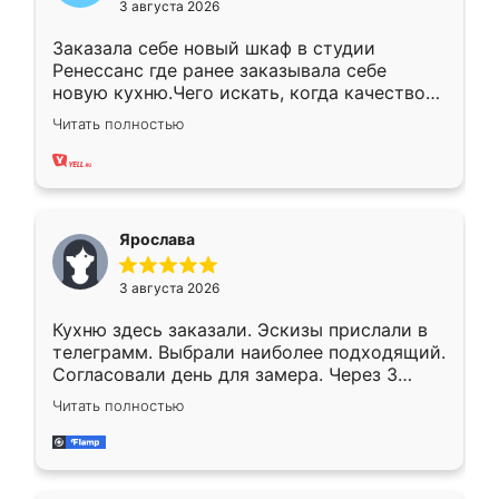
3 августа 2026
Заказала себе новый шкаф в студии
Ренессанс где ранее заказывала себе
новую кухню.Чего искать, когда качеством
вполне довольна. Служит кухня уже почти
Читать полностью
два года, нареканий нет.
Ярослава
3 августа 2026
Кухню здесь заказали. Эскизы прислали в
телеграмм. Выбрали наиболее подходящий.
Согласовали день для замера. Через 3
недели кухня была уже готова. Остались
Читать полностью
довольны работой. Спасибо Ренессанс
мебель за качественную работу!