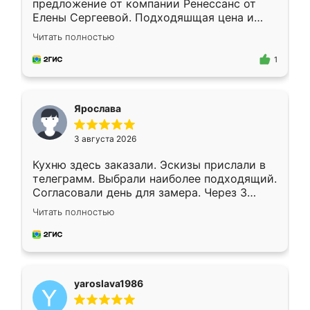
предложение от компании Ренессанс от
Елены Сергеевой. Подходяшщая цена и
короткие сроки изготовления. Приехавший
Читать полностью
для замера сотрудник Владислав
предложил по моему эскизу самый
1
подходящий вариант шкафа. Немного его
видоизменил, получилось даже лучше, чем
я хотела.
Ярослава
3 августа 2026
Кухню здесь заказали. Эскизы прислали в
телеграмм. Выбрали наиболее подходящий.
Согласовали день для замера. Через 3
недели кухня была уже готова. Остались
Читать полностью
довольны работой. Спасибо Ренессанс
мебель за качественную работу!
yaroslava1986