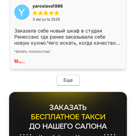
yaroslava1986
3 августа 2026
Заказала себе новый шкаф в студии
Ренессанс где ранее заказывала себе
новую кухню.Чего искать, когда качеством
вполне довольна. Служит кухня уже почти
Читать полностью
два года, нареканий нет.
Еще
ЗАКАЗАТЬ
БЕСПЛАТНОЕ ТАКСИ
ДО НАШЕГО САЛОНА