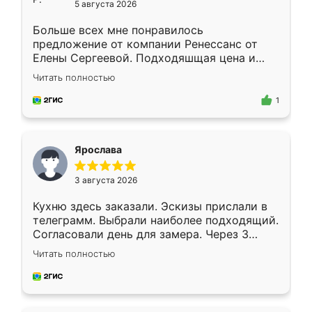
5 августа 2026
Больше всех мне понравилось
предложение от компании Ренессанс от
Елены Сергеевой. Подходяшщая цена и
короткие сроки изготовления. Приехавший
Читать полностью
для замера сотрудник Владислав
предложил по моему эскизу самый
1
подходящий вариант шкафа. Немного его
видоизменил, получилось даже лучше, чем
я хотела.
Ярослава
3 августа 2026
Кухню здесь заказали. Эскизы прислали в
телеграмм. Выбрали наиболее подходящий.
Согласовали день для замера. Через 3
недели кухня была уже готова. Остались
Читать полностью
довольны работой. Спасибо Ренессанс
мебель за качественную работу!