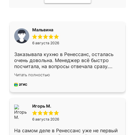
Мальвина
6 августа 2026
Заказывала кухню в Ренессанс, осталась
очень довольна. Менеджер всё быстро
посчитала, на вопросы отвечала сразу.
Замерщик приехал в субботу, подошёл к
Читать полностью
делу со всей ответственностью. Собрали
за день, ребята работали аккуратно, даже
пыли почти не было. Качество отличное,
ящики ходят плавно, ничего не скрипит.
Всё подошло как влитое.
Игорь М.
6 августа 2026
На самом деле в Ренессанс уже не первый