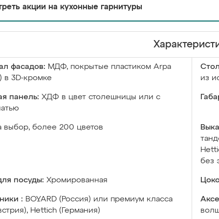
реть акции на кухонные гарнитуры
Характерист
ал фасадов:
МДФ, покрытые пластиком Arpa
Сто
) в 3D-кромке
из и
я панель:
ХДФ в цвет столешницы или с
Габа
чатью
а выбор, более 200 цветов
Выка
танд
Hett
без 
ля посуды:
Хромированная
Цоко
ники :
BOYARD (Россия) или премиум класса
Аксе
встрия), Hettich (Германия)
волш