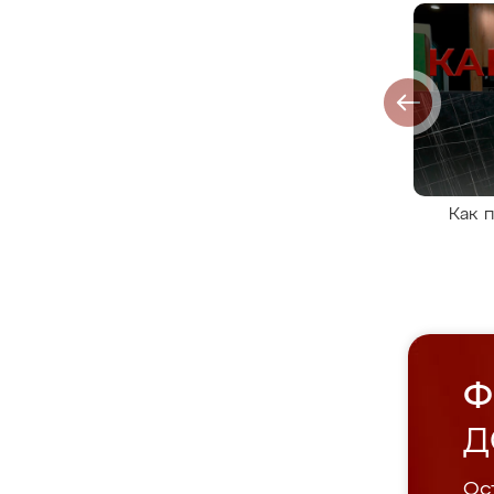
Как 
Ф
Д
Ост