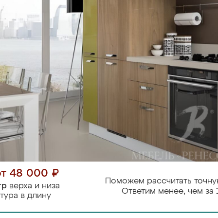
от 48 000 ₽
Поможем рассчитать точну
тр
верха и низа
Ответим менее, чем за 
тура в длину