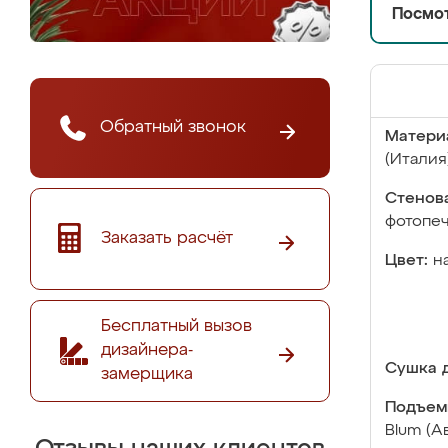
Посмот
Обратный звонок
Матери
(Италия
Стенова
фотопе
Заказать расчёт
Цвет:
н
Бесплатный вызов
дизайнера-
Сушка д
замерщика
Подъем
Blum (А