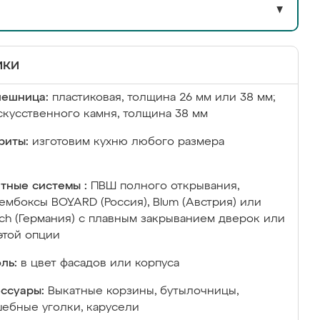
▼
ики
лешница:
пластиковая, толщина 26 мм или 38 мм;
скусственного камня, толщина 38 мм
риты:
изготовим кухню любого размера
тные системы :
ПВШ полного открывания,
ембоксы BOYARD (Россия), Blum (Австрия) или
ich (Германия) с плавным закрыванием дверок или
этой опции
ль:
в цвет фасадов или корпуса
ссуары:
Выкатные корзины, бутылочницы,
ебные уголки, карусели