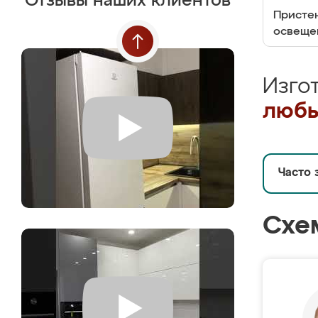
Отзывы наших клиентов
Пристен
освеще
Изго
любы
Часто 
Схе