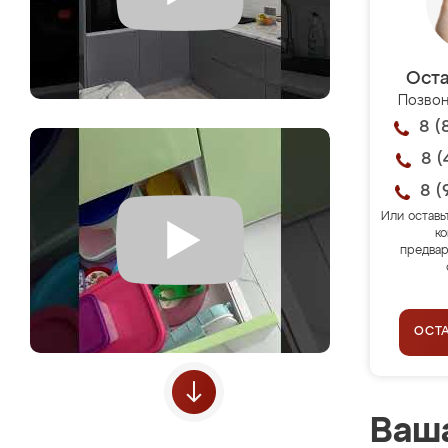
Оста
Позвон
8 (
8 (
8 (
Или оставь
ко
предвар
ОСТ
Ваша