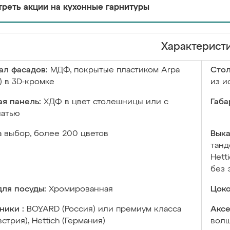
реть акции на кухонные гарнитуры
Характерист
ал фасадов:
МДФ, покрытые пластиком Arpa
Сто
) в 3D-кромке
из и
я панель:
ХДФ в цвет столешницы или с
Габа
чатью
а выбор, более 200 цветов
Выка
танд
Hett
без 
ля посуды:
Хромированная
Цоко
ники :
BOYARD (Россия) или премиум класса
Аксе
встрия), Hettich (Германия)
волш