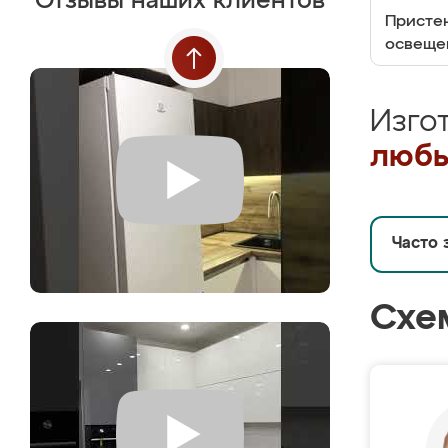
Отзывы наших клиентов
Пристен
освеще
Изго
любы
Часто 
Схе