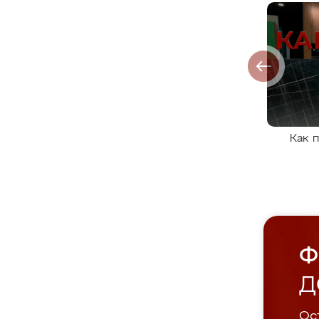
Как 
Ф
Д
Ост