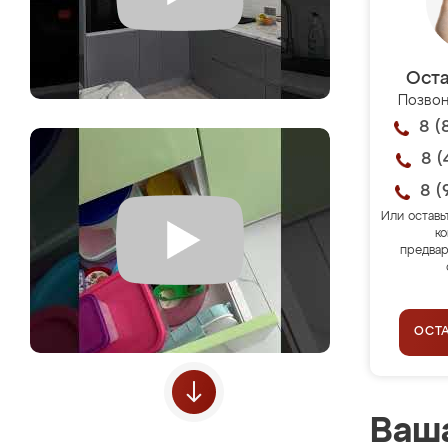
Оста
Позвон
8 (
8 (
8 (
Или оставь
ко
предвар
ОСТ
Ваша