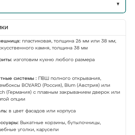
▼
ики
лешница:
пластиковая, толщина 26 мм или 38 мм;
скусственного камня, толщина 38 мм
риты:
изготовим кухню любого размера
тные системы :
ПВШ полного открывания,
ембоксы BOYARD (Россия), Blum (Австрия) или
ich (Германия) с плавным закрыванием дверок или
этой опции
ль:
в цвет фасадов или корпуса
ссуары:
Выкатные корзины, бутылочницы,
ебные уголки, карусели