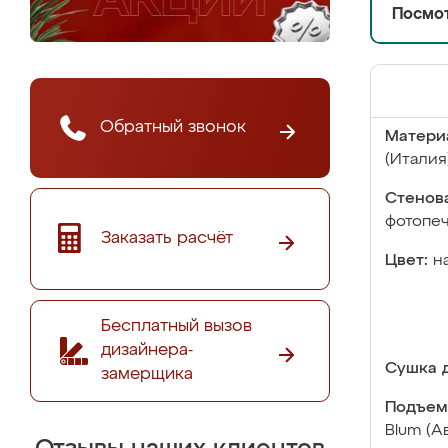
Посмот
Обратный звонок
Матери
(Италия
Стенова
фотопе
Заказать расчёт
Цвет:
н
Бесплатный вызов
дизайнера-
Сушка д
замерщика
Подъем
Blum (А