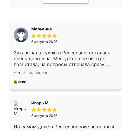
Мальвина
6 августа 2026
Заказывала кухню в Ренессанс, осталась
очень довольна. Менеджер всё быстро
посчитала, на вопросы отвечала сразу.
Замерщик приехал в субботу, подошёл к
Читать полностью
делу со всей ответственностью. Собрали
за день, ребята работали аккуратно, даже
пыли почти не было. Качество отличное,
ящики ходят плавно, ничего не скрипит.
Всё подошло как влитое.
Игорь М.
6 августа 2026
На самом деле в Ренессанс уже не первый