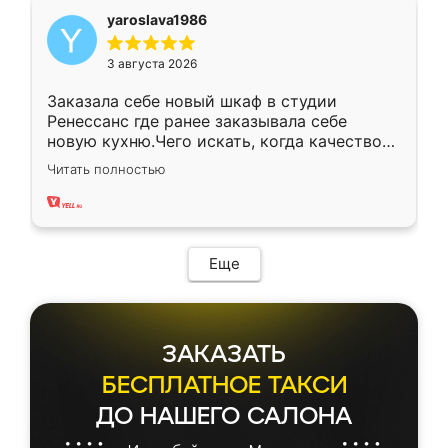
yaroslava1986
3 августа 2026
Заказала себе новый шкаф в студии
Ренессанс где ранее заказывала себе
новую кухню.Чего искать, когда качеством
вполне довольна. Служит кухня уже почти
Читать полностью
два года, нареканий нет.
Еще
ЗАКАЗАТЬ
БЕСПЛАТНОЕ ТАКСИ
ДО НАШЕГО САЛОНА