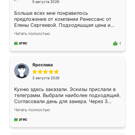
5 августа 2026
Больше всех мне понравилось
предложение от компании Ренессанс от
Елены Сергеевой. Подходяшщая цена и
короткие сроки изготовления. Приехавший
Читать полностью
для замера сотрудник Владислав
предложил по моему эскизу самый
1
подходящий вариант шкафа. Немного его
видоизменил, получилось даже лучше, чем
я хотела.
Ярослава
3 августа 2026
Кухню здесь заказали. Эскизы прислали в
телеграмм. Выбрали наиболее подходящий.
Согласовали день для замера. Через 3
недели кухня была уже готова. Остались
Читать полностью
довольны работой. Спасибо Ренессанс
мебель за качественную работу!