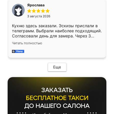
Ярослава
3 августа 2026
Кухню здесь заказали. Эскизы прислали в
телеграмм. Выбрали наиболее подходящий.
Согласовали день для замера. Через 3
недели кухня была уже готова. Остались
Читать полностью
довольны работой. Спасибо Ренессанс
мебель за качественную работу!
Еще
ЗАКАЗАТЬ
БЕСПЛАТНОЕ ТАКСИ
ДО НАШЕГО САЛОНА