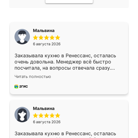
Мальвина
6 августа 2026
Заказывала кухню в Ренессанс, осталась
очень довольна. Менеджер всё быстро
посчитала, на вопросы отвечала сразу.
Замерщик приехал в субботу, подошёл к
Читать полностью
делу со всей ответственностью. Собрали
за день, ребята работали аккуратно, даже
пыли почти не было. Качество отличное,
ящики ходят плавно, ничего не скрипит.
Всё подошло как влитое.
Мальвина
6 августа 2026
Заказывала кухню в Ренессанс, осталась