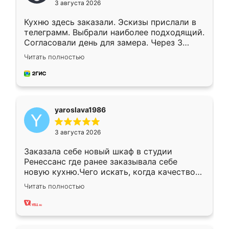
3 августа 2026
Кухню здесь заказали. Эскизы прислали в
телеграмм. Выбрали наиболее подходящий.
Согласовали день для замера. Через 3
недели кухня была уже готова. Остались
Читать полностью
довольны работой. Спасибо Ренессанс
мебель за качественную работу!
yaroslava1986
3 августа 2026
Заказала себе новый шкаф в студии
Ренессанс где ранее заказывала себе
новую кухню.Чего искать, когда качеством
вполне довольна. Служит кухня уже почти
Читать полностью
два года, нареканий нет.