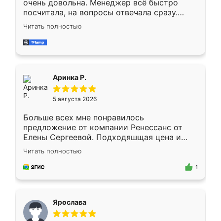
очень довольна. Менеджер всё быстро
посчитала, на вопросы отвечала сразу.
Замерщик приехал в субботу, подошёл к
Читать полностью
делу со всей ответственностью. Собрали
за день, ребята работали аккуратно, даже
пыли почти не было. Качество отличное,
ящики ходят плавно, ничего не скрипит.
Всё подошло как влитое.
Аринка Р.
5 августа 2026
Больше всех мне понравилось
предложение от компании Ренессанс от
Елены Сергеевой. Подходяшщая цена и
короткие сроки изготовления. Приехавший
Читать полностью
для замера сотрудник Владислав
предложил по моему эскизу самый
1
подходящий вариант шкафа. Немного его
видоизменил, получилось даже лучше, чем
я хотела.
Ярослава