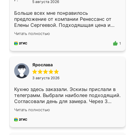
5 августа 2026
Больше всех мне понравилось
предложение от компании Ренессанс от
Елены Сергеевой. Подходяшщая цена и
короткие сроки изготовления. Приехавший
Читать полностью
для замера сотрудник Владислав
предложил по моему эскизу самый
1
подходящий вариант шкафа. Немного его
видоизменил, получилось даже лучше, чем
я хотела.
Ярослава
3 августа 2026
Кухню здесь заказали. Эскизы прислали в
телеграмм. Выбрали наиболее подходящий.
Согласовали день для замера. Через 3
недели кухня была уже готова. Остались
Читать полностью
довольны работой. Спасибо Ренессанс
мебель за качественную работу!