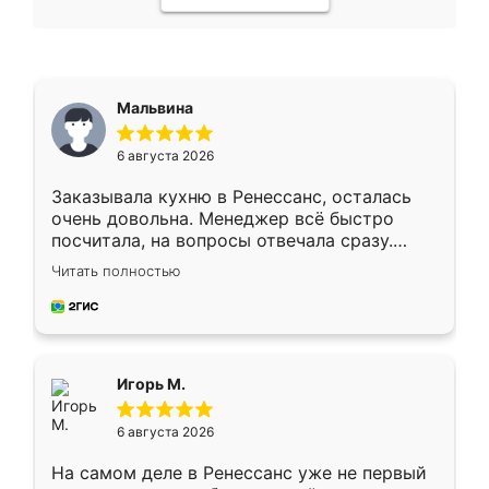
Мальвина
6 августа 2026
Заказывала кухню в Ренессанс, осталась
очень довольна. Менеджер всё быстро
посчитала, на вопросы отвечала сразу.
Замерщик приехал в субботу, подошёл к
Читать полностью
делу со всей ответственностью. Собрали
за день, ребята работали аккуратно, даже
пыли почти не было. Качество отличное,
ящики ходят плавно, ничего не скрипит.
Всё подошло как влитое.
Игорь М.
6 августа 2026
На самом деле в Ренессанс уже не первый