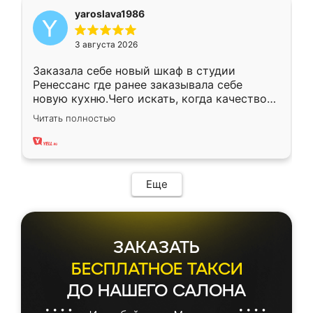
yaroslava1986
3 августа 2026
Заказала себе новый шкаф в студии
Ренессанс где ранее заказывала себе
новую кухню.Чего искать, когда качеством
вполне довольна. Служит кухня уже почти
Читать полностью
два года, нареканий нет.
Еще
ЗАКАЗАТЬ
БЕСПЛАТНОЕ ТАКСИ
ДО НАШЕГО САЛОНА