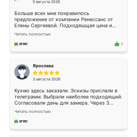
5 августа 2026
Больше всех мне понравилось
предложение от компании Ренессанс от
Елены Сергеевой. Подходяшщая цена и
короткие сроки изготовления. Приехавший
Читать полностью
для замера сотрудник Владислав
предложил по моему эскизу самый
1
подходящий вариант шкафа. Немного его
видоизменил, получилось даже лучше, чем
я хотела.
Ярослава
3 августа 2026
Кухню здесь заказали. Эскизы прислали в
телеграмм. Выбрали наиболее подходящий.
Согласовали день для замера. Через 3
недели кухня была уже готова. Остались
Читать полностью
довольны работой. Спасибо Ренессанс
мебель за качественную работу!