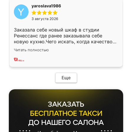
yaroslava1986
3 августа 2026
Заказала себе новый шкаф в студии
Ренессанс где ранее заказывала себе
новую кухню.Чего искать, когда качеством
вполне довольна. Служит кухня уже почти
Читать полностью
два года, нареканий нет.
Еще
ЗАКАЗАТЬ
БЕСПЛАТНОЕ ТАКСИ
ДО НАШЕГО САЛОНА