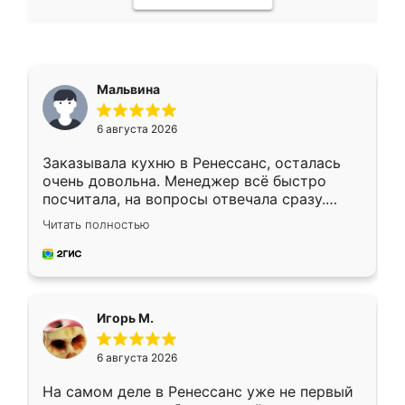
Мальвина
6 августа 2026
Заказывала кухню в Ренессанс, осталась
очень довольна. Менеджер всё быстро
посчитала, на вопросы отвечала сразу.
Замерщик приехал в субботу, подошёл к
Читать полностью
делу со всей ответственностью. Собрали
за день, ребята работали аккуратно, даже
пыли почти не было. Качество отличное,
ящики ходят плавно, ничего не скрипит.
Всё подошло как влитое.
Игорь М.
6 августа 2026
На самом деле в Ренессанс уже не первый