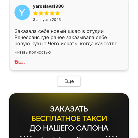
yaroslava1986
3 августа 2026
Заказала себе новый шкаф в студии
Ренессанс где ранее заказывала себе
новую кухню.Чего искать, когда качеством
вполне довольна. Служит кухня уже почти
Читать полностью
два года, нареканий нет.
Еще
ЗАКАЗАТЬ
БЕСПЛАТНОЕ ТАКСИ
ДО НАШЕГО САЛОНА