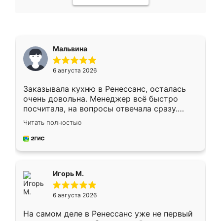
Мальвина
6 августа 2026
Заказывала кухню в Ренессанс, осталась
очень довольна. Менеджер всё быстро
посчитала, на вопросы отвечала сразу.
Замерщик приехал в субботу, подошёл к
Читать полностью
делу со всей ответственностью. Собрали
за день, ребята работали аккуратно, даже
пыли почти не было. Качество отличное,
ящики ходят плавно, ничего не скрипит.
Всё подошло как влитое.
Игорь М.
6 августа 2026
На самом деле в Ренессанс уже не первый