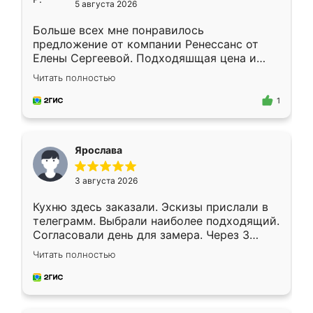
5 августа 2026
Больше всех мне понравилось
предложение от компании Ренессанс от
Елены Сергеевой. Подходяшщая цена и
короткие сроки изготовления. Приехавший
Читать полностью
для замера сотрудник Владислав
предложил по моему эскизу самый
1
подходящий вариант шкафа. Немного его
видоизменил, получилось даже лучше, чем
я хотела.
Ярослава
3 августа 2026
Кухню здесь заказали. Эскизы прислали в
телеграмм. Выбрали наиболее подходящий.
Согласовали день для замера. Через 3
недели кухня была уже готова. Остались
Читать полностью
довольны работой. Спасибо Ренессанс
мебель за качественную работу!