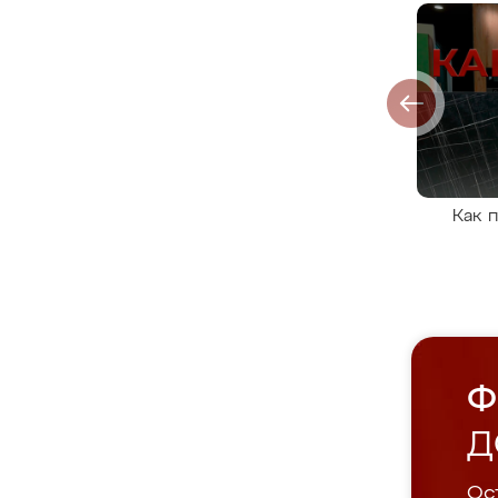
Как 
Ф
Д
Ост