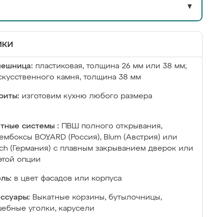
▼
ики
лешница:
пластиковая, толщина 26 мм или 38 мм;
скусственного камня, толщина 38 мм
риты:
изготовим кухню любого размера
тные системы :
ПВШ полного открывания,
ембоксы BOYARD (Россия), Blum (Австрия) или
ich (Германия) с плавным закрыванием дверок или
этой опции
ль:
в цвет фасадов или корпуса
ссуары:
Выкатные корзины, бутылочницы,
ебные уголки, карусели