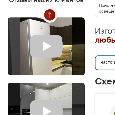
Отзывы наших клиентов
Пристен
освеще
Изго
любы
Часто 
Схе