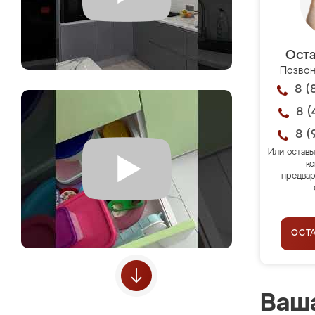
Оста
Позвон
8 (
8 (
8 (
Или оставь
ко
предвар
ОСТ
Ваша