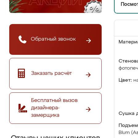
Посмот
Обратный звонок
Матери
Стенова
фотопе
Заказать расчёт
Цвет:
н
Бесплатный вызов
дизайнера-
Сушка д
замерщика
Подъем
Blum (А