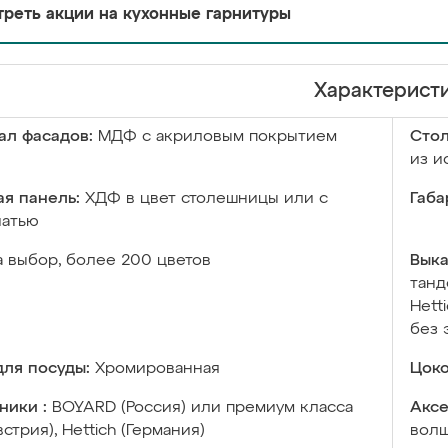
реть акции на кухонные гарнитуры
Характерист
ал фасадов:
МДФ с акриловым покрытием
Сто
из и
я панель:
ХДФ в цвет столешницы или с
Габа
чатью
а выбор, более 200 цветов
Выка
танд
Hett
без 
ля посуды:
Хромированная
Цоко
ники :
BOYARD (Россия) или премиум класса
Аксе
встрия), Hettich (Германия)
волш