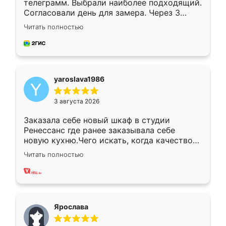
телеграмм. Выбрали наиболее подходящий.
Согласовали день для замера. Через 3
недели кухня была уже готова. Остались
Читать полностью
довольны работой. Спасибо Ренессанс
мебель за качественную работу!
yaroslava1986
3 августа 2026
Заказала себе новый шкаф в студии
Ренессанс где ранее заказывала себе
новую кухню.Чего искать, когда качеством
вполне довольна. Служит кухня уже почти
Читать полностью
два года, нареканий нет.
Ярослава