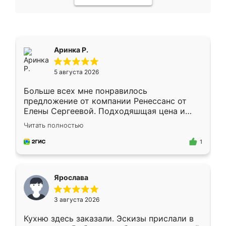
Аринка Р.
5 августа 2026
Больше всех мне понравилось
предложение от компании Ренессанс от
Елены Сергеевой. Подходяшщая цена и
короткие сроки изготовления. Приехавший
Читать полностью
для замера сотрудник Владислав
предложил по моему эскизу самый
1
подходящий вариант шкафа. Немного его
видоизменил, получилось даже лучше, чем
я хотела.
Ярослава
3 августа 2026
Кухню здесь заказали. Эскизы прислали в