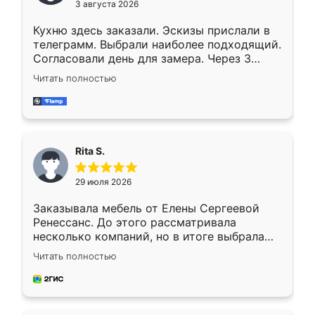
3 августа 2026
Кухню здесь заказали. Эскизы прислали в
телеграмм. Выбрали наиболее подходящий.
Согласовали день для замера. Через 3
недели кухня была уже готова. Остались
Читать полностью
довольны работой. Спасибо Ренессанс
мебель за качественную работу!
Rita S.
29 июля 2026
Заказывала мебель от Елены Сергеевой
Ренессанс. До этого рассматривала
несколько компаний, но в итоге выбрала
эту. Сначала обговорили условия, потом
Читать полностью
приехал замерщик, всё спокойно объяснил
и снял размеры. Изготовили в срок, с
доставкой тоже никаких проблем не
возникло. Сборку выполнили аккуратно,