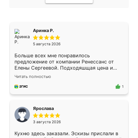
Аринка Р.
5 августа 2026
Больше всех мне понравилось
предложение от компании Ренессанс от
Елены Сергеевой. Подходяшщая цена и
короткие сроки изготовления. Приехавший
Читать полностью
для замера сотрудник Владислав
предложил по моему эскизу самый
1
подходящий вариант шкафа. Немного его
видоизменил, получилось даже лучше, чем
я хотела.
Ярослава
3 августа 2026
Кухню здесь заказали. Эскизы прислали в