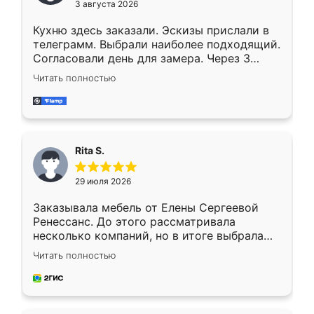
3 августа 2026
Кухню здесь заказали. Эскизы прислали в
телеграмм. Выбрали наиболее подходящий.
Согласовали день для замера. Через 3
недели кухня была уже готова. Остались
Читать полностью
довольны работой. Спасибо Ренессанс
мебель за качественную работу!
Rita S.
29 июля 2026
Заказывала мебель от Елены Сергеевой
Ренессанс. До этого рассматривала
несколько компаний, но в итоге выбрала
эту. Сначала обговорили условия, потом
Читать полностью
приехал замерщик, всё спокойно объяснил
и снял размеры. Изготовили в срок, с
доставкой тоже никаких проблем не
возникло. Сборку выполнили аккуратно,