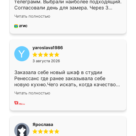
телеграмм. Выбрали наиболее подходящий.
Согласовали день для замера. Через 3
недели кухня была уже готова. Остались
Читать полностью
довольны работой. Спасибо Ренессанс
мебель за качественную работу!
yaroslava1986
3 августа 2026
Заказала себе новый шкаф в студии
Ренессанс где ранее заказывала себе
новую кухню.Чего искать, когда качеством
вполне довольна. Служит кухня уже почти
Читать полностью
два года, нареканий нет.
Ярослава