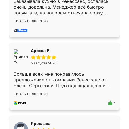
Заказывала кухню в Ренессанс, осталась
очень довольна. Менеджер всё быстро
посчитала, на вопросы отвечала сразу.
Замерщик приехал в субботу, подошёл к
Читать полностью
делу со всей ответственностью. Собрали
за день, ребята работали аккуратно, даже
пыли почти не было. Качество отличное,
ящики ходят плавно, ничего не скрипит.
Всё подошло как влитое.
Аринка Р.
5 августа 2026
Больше всех мне понравилось
предложение от компании Ренессанс от
Елены Сергеевой. Подходяшщая цена и
короткие сроки изготовления. Приехавший
Читать полностью
для замера сотрудник Владислав
предложил по моему эскизу самый
1
подходящий вариант шкафа. Немного его
видоизменил, получилось даже лучше, чем
я хотела.
Ярослава