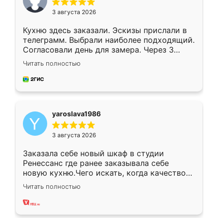
3 августа 2026
Кухню здесь заказали. Эскизы прислали в
телеграмм. Выбрали наиболее подходящий.
Согласовали день для замера. Через 3
недели кухня была уже готова. Остались
Читать полностью
довольны работой. Спасибо Ренессанс
мебель за качественную работу!
yaroslava1986
3 августа 2026
Заказала себе новый шкаф в студии
Ренессанс где ранее заказывала себе
новую кухню.Чего искать, когда качеством
вполне довольна. Служит кухня уже почти
Читать полностью
два года, нареканий нет.