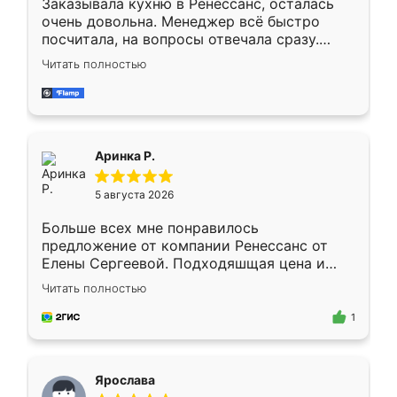
Заказывала кухню в Ренессанс, осталась
очень довольна. Менеджер всё быстро
посчитала, на вопросы отвечала сразу.
Замерщик приехал в субботу, подошёл к
Читать полностью
делу со всей ответственностью. Собрали
за день, ребята работали аккуратно, даже
пыли почти не было. Качество отличное,
ящики ходят плавно, ничего не скрипит.
Всё подошло как влитое.
Аринка Р.
5 августа 2026
Больше всех мне понравилось
предложение от компании Ренессанс от
Елены Сергеевой. Подходяшщая цена и
короткие сроки изготовления. Приехавший
Читать полностью
для замера сотрудник Владислав
предложил по моему эскизу самый
1
подходящий вариант шкафа. Немного его
видоизменил, получилось даже лучше, чем
я хотела.
Ярослава