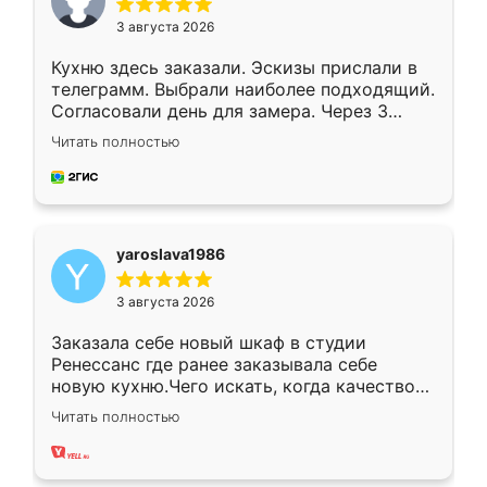
3 августа 2026
Кухню здесь заказали. Эскизы прислали в
телеграмм. Выбрали наиболее подходящий.
Согласовали день для замера. Через 3
недели кухня была уже готова. Остались
Читать полностью
довольны работой. Спасибо Ренессанс
мебель за качественную работу!
yaroslava1986
3 августа 2026
Заказала себе новый шкаф в студии
Ренессанс где ранее заказывала себе
новую кухню.Чего искать, когда качеством
вполне довольна. Служит кухня уже почти
Читать полностью
два года, нареканий нет.