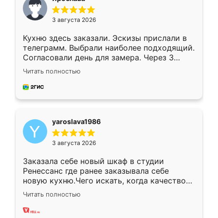
3 августа 2026
Кухню здесь заказали. Эскизы прислали в
телеграмм. Выбрали наиболее подходящий.
Согласовали день для замера. Через 3
недели кухня была уже готова. Остались
Читать полностью
довольны работой. Спасибо Ренессанс
мебель за качественную работу!
yaroslava1986
3 августа 2026
Заказала себе новый шкаф в студии
Ренессанс где ранее заказывала себе
новую кухню.Чего искать, когда качеством
вполне довольна. Служит кухня уже почти
Читать полностью
два года, нареканий нет.