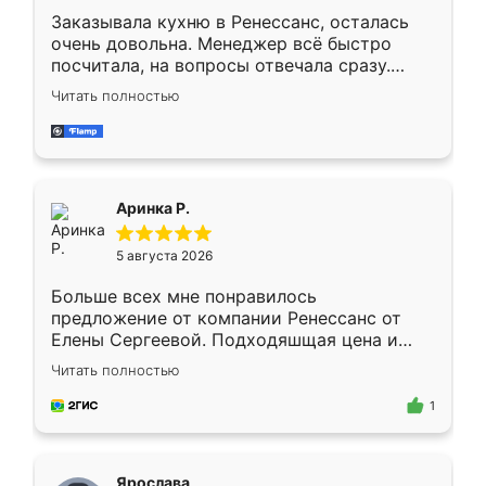
Заказывала кухню в Ренессанс, осталась
очень довольна. Менеджер всё быстро
посчитала, на вопросы отвечала сразу.
Замерщик приехал в субботу, подошёл к
Читать полностью
делу со всей ответственностью. Собрали
за день, ребята работали аккуратно, даже
пыли почти не было. Качество отличное,
ящики ходят плавно, ничего не скрипит.
Всё подошло как влитое.
Аринка Р.
5 августа 2026
Больше всех мне понравилось
предложение от компании Ренессанс от
Елены Сергеевой. Подходяшщая цена и
короткие сроки изготовления. Приехавший
Читать полностью
для замера сотрудник Владислав
предложил по моему эскизу самый
1
подходящий вариант шкафа. Немного его
видоизменил, получилось даже лучше, чем
я хотела.
Ярослава