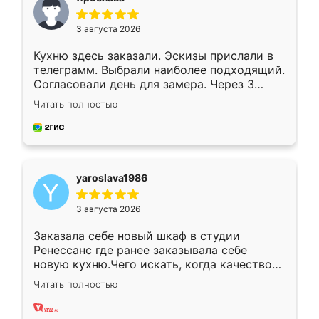
3 августа 2026
Кухню здесь заказали. Эскизы прислали в
телеграмм. Выбрали наиболее подходящий.
Согласовали день для замера. Через 3
недели кухня была уже готова. Остались
Читать полностью
довольны работой. Спасибо Ренессанс
мебель за качественную работу!
yaroslava1986
3 августа 2026
Заказала себе новый шкаф в студии
Ренессанс где ранее заказывала себе
новую кухню.Чего искать, когда качеством
вполне довольна. Служит кухня уже почти
Читать полностью
два года, нареканий нет.