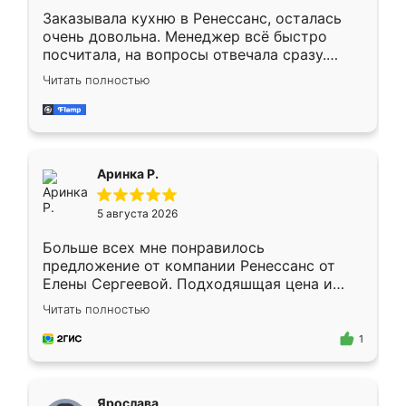
Заказывала кухню в Ренессанс, осталась
очень довольна. Менеджер всё быстро
посчитала, на вопросы отвечала сразу.
Замерщик приехал в субботу, подошёл к
Читать полностью
делу со всей ответственностью. Собрали
за день, ребята работали аккуратно, даже
пыли почти не было. Качество отличное,
ящики ходят плавно, ничего не скрипит.
Всё подошло как влитое.
Аринка Р.
5 августа 2026
Больше всех мне понравилось
предложение от компании Ренессанс от
Елены Сергеевой. Подходяшщая цена и
короткие сроки изготовления. Приехавший
Читать полностью
для замера сотрудник Владислав
предложил по моему эскизу самый
1
подходящий вариант шкафа. Немного его
видоизменил, получилось даже лучше, чем
я хотела.
Ярослава