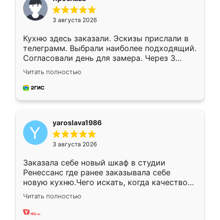
3 августа 2026
Кухню здесь заказали. Эскизы прислали в
телеграмм. Выбрали наиболее подходящий.
Согласовали день для замера. Через 3
недели кухня была уже готова. Остались
Читать полностью
довольны работой. Спасибо Ренессанс
мебель за качественную работу!
yaroslava1986
3 августа 2026
Заказала себе новый шкаф в студии
Ренессанс где ранее заказывала себе
новую кухню.Чего искать, когда качеством
вполне довольна. Служит кухня уже почти
Читать полностью
два года, нареканий нет.