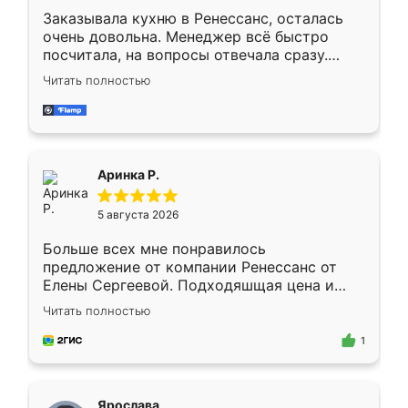
Заказывала кухню в Ренессанс, осталась
очень довольна. Менеджер всё быстро
посчитала, на вопросы отвечала сразу.
Замерщик приехал в субботу, подошёл к
Читать полностью
делу со всей ответственностью. Собрали
за день, ребята работали аккуратно, даже
пыли почти не было. Качество отличное,
ящики ходят плавно, ничего не скрипит.
Всё подошло как влитое.
Аринка Р.
5 августа 2026
Больше всех мне понравилось
предложение от компании Ренессанс от
Елены Сергеевой. Подходяшщая цена и
короткие сроки изготовления. Приехавший
Читать полностью
для замера сотрудник Владислав
предложил по моему эскизу самый
1
подходящий вариант шкафа. Немного его
видоизменил, получилось даже лучше, чем
я хотела.
Ярослава