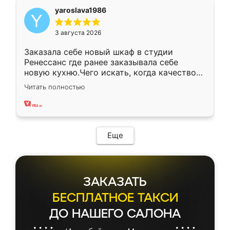
yaroslava1986
3 августа 2026
Заказала себе новый шкаф в студии
Ренессанс где ранее заказывала себе
новую кухню.Чего искать, когда качеством
вполне довольна. Служит кухня уже почти
Читать полностью
два года, нареканий нет.
Еще
ЗАКАЗАТЬ
БЕСПЛАТНОЕ ТАКСИ
ДО НАШЕГО САЛОНА