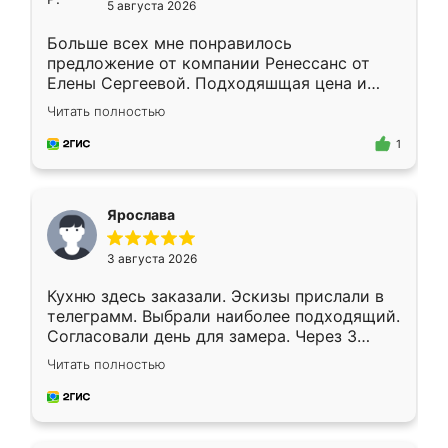
5 августа 2026
Больше всех мне понравилось
предложение от компании Ренессанс от
Елены Сергеевой. Подходяшщая цена и
короткие сроки изготовления. Приехавший
Читать полностью
для замера сотрудник Владислав
предложил по моему эскизу самый
1
подходящий вариант шкафа. Немного его
видоизменил, получилось даже лучше, чем
я хотела.
Ярослава
3 августа 2026
Кухню здесь заказали. Эскизы прислали в
телеграмм. Выбрали наиболее подходящий.
Согласовали день для замера. Через 3
недели кухня была уже готова. Остались
Читать полностью
довольны работой. Спасибо Ренессанс
мебель за качественную работу!