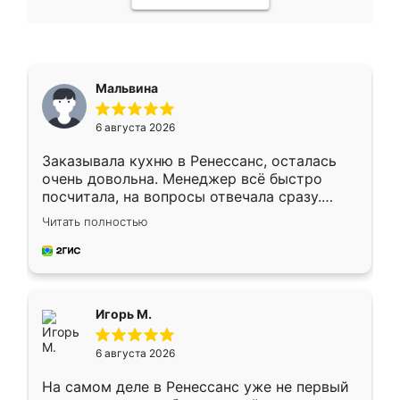
Мальвина
6 августа 2026
Заказывала кухню в Ренессанс, осталась
очень довольна. Менеджер всё быстро
посчитала, на вопросы отвечала сразу.
Замерщик приехал в субботу, подошёл к
Читать полностью
делу со всей ответственностью. Собрали
за день, ребята работали аккуратно, даже
пыли почти не было. Качество отличное,
ящики ходят плавно, ничего не скрипит.
Всё подошло как влитое.
Игорь М.
6 августа 2026
На самом деле в Ренессанс уже не первый