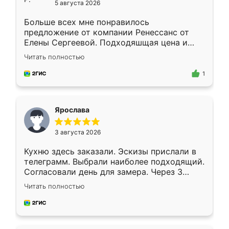
5 августа 2026
Больше всех мне понравилось
предложение от компании Ренессанс от
Елены Сергеевой. Подходяшщая цена и
короткие сроки изготовления. Приехавший
Читать полностью
для замера сотрудник Владислав
предложил по моему эскизу самый
1
подходящий вариант шкафа. Немного его
видоизменил, получилось даже лучше, чем
я хотела.
Ярослава
3 августа 2026
Кухню здесь заказали. Эскизы прислали в
телеграмм. Выбрали наиболее подходящий.
Согласовали день для замера. Через 3
недели кухня была уже готова. Остались
Читать полностью
довольны работой. Спасибо Ренессанс
мебель за качественную работу!