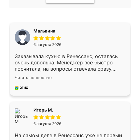
Мальвина
6 августа 2026
Заказывала кухню в Ренессанс, осталась
очень довольна. Менеджер всё быстро
посчитала, на вопросы отвечала сразу.
Замерщик приехал в субботу, подошёл к
Читать полностью
делу со всей ответственностью. Собрали
за день, ребята работали аккуратно, даже
пыли почти не было. Качество отличное,
ящики ходят плавно, ничего не скрипит.
Всё подошло как влитое.
Игорь М.
6 августа 2026
На самом деле в Ренессанс уже не первый