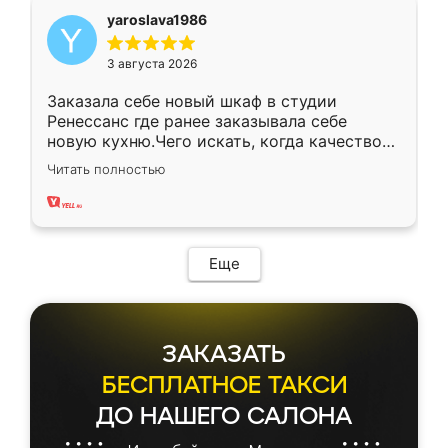
yaroslava1986
3 августа 2026
Заказала себе новый шкаф в студии
Ренессанс где ранее заказывала себе
новую кухню.Чего искать, когда качеством
вполне довольна. Служит кухня уже почти
Читать полностью
два года, нареканий нет.
Еще
ЗАКАЗАТЬ
БЕСПЛАТНОЕ ТАКСИ
ДО НАШЕГО САЛОНА