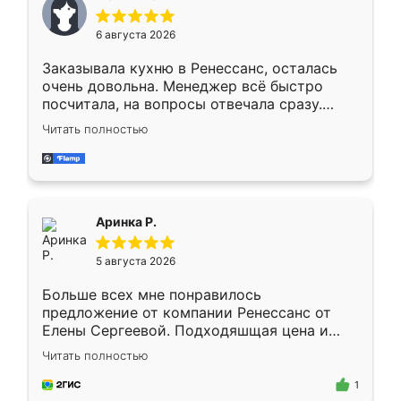
меньше, здесь же он более разнообразный.
Мне нравится ,если что-то потребуется из
6 августа 2026
мебели буду заказывать только здесь.
Заказывала кухню в Ренессанс, осталась
очень довольна. Менеджер всё быстро
посчитала, на вопросы отвечала сразу.
Замерщик приехал в субботу, подошёл к
Читать полностью
делу со всей ответственностью. Собрали
за день, ребята работали аккуратно, даже
пыли почти не было. Качество отличное,
ящики ходят плавно, ничего не скрипит.
Всё подошло как влитое.
Аринка Р.
5 августа 2026
Больше всех мне понравилось
предложение от компании Ренессанс от
Елены Сергеевой. Подходяшщая цена и
короткие сроки изготовления. Приехавший
Читать полностью
для замера сотрудник Владислав
предложил по моему эскизу самый
1