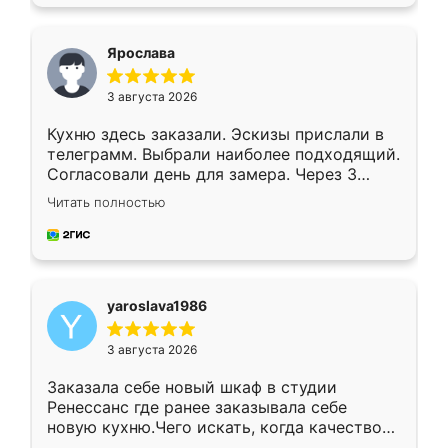
подходящий вариант шкафа. Немного его
видоизменил, получилось даже лучше, чем
я хотела.
Ярослава
3 августа 2026
Кухню здесь заказали. Эскизы прислали в
телеграмм. Выбрали наиболее подходящий.
Согласовали день для замера. Через 3
недели кухня была уже готова. Остались
Читать полностью
довольны работой. Спасибо Ренессанс
мебель за качественную работу!
yaroslava1986
3 августа 2026
Заказала себе новый шкаф в студии
Ренессанс где ранее заказывала себе
новую кухню.Чего искать, когда качеством
вполне довольна. Служит кухня уже почти