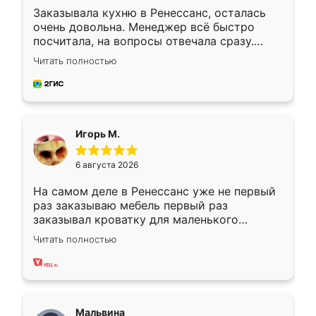
Заказывала кухню в Ренессанс, осталась
очень довольна. Менеджер всё быстро
посчитала, на вопросы отвечала сразу.
Замерщик приехал в субботу, подошёл к
Читать полностью
делу со всей ответственностью. Собрали
за день, ребята работали аккуратно, даже
пыли почти не было. Качество отличное,
ящики ходят плавно, ничего не скрипит.
Всё подошло как влитое.
Игорь М.
6 августа 2026
На самом деле в Ренессанс уже не первый
раз заказываю мебель первый раз
заказывал кроватку для маленького
ребёнка при его рождении ,во второй раз
Читать полностью
заказал шкаф-купе. По качеству очень
хорошее сборка достаточно быстрая,
также адекватные цены. До этого
сравнивал с разными конкурентами в этом
сегменте ,выбор у конкурентов куда
Мальвина