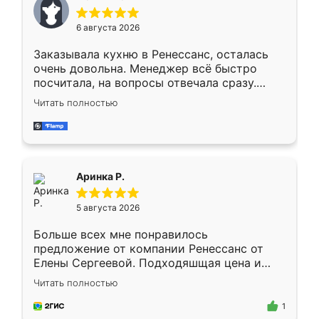
меньше, здесь же он более разнообразный.
Мне нравится ,если что-то потребуется из
6 августа 2026
мебели буду заказывать только здесь.
Заказывала кухню в Ренессанс, осталась
очень довольна. Менеджер всё быстро
посчитала, на вопросы отвечала сразу.
Замерщик приехал в субботу, подошёл к
Читать полностью
делу со всей ответственностью. Собрали
за день, ребята работали аккуратно, даже
пыли почти не было. Качество отличное,
ящики ходят плавно, ничего не скрипит.
Всё подошло как влитое.
Аринка Р.
5 августа 2026
Больше всех мне понравилось
предложение от компании Ренессанс от
Елены Сергеевой. Подходяшщая цена и
короткие сроки изготовления. Приехавший
Читать полностью
для замера сотрудник Владислав
предложил по моему эскизу самый
1