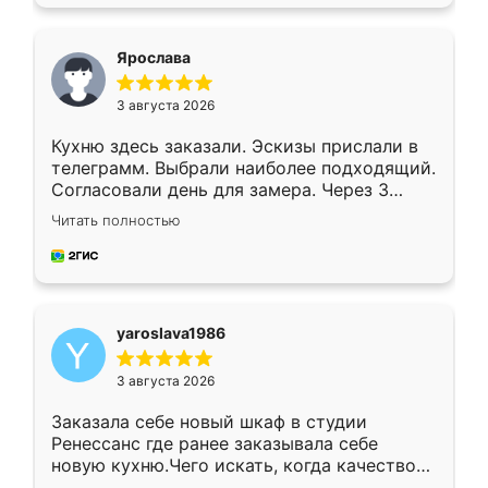
подходящий вариант шкафа. Немного его
видоизменил, получилось даже лучше, чем
я хотела.
Ярослава
3 августа 2026
Кухню здесь заказали. Эскизы прислали в
телеграмм. Выбрали наиболее подходящий.
Согласовали день для замера. Через 3
недели кухня была уже готова. Остались
Читать полностью
довольны работой. Спасибо Ренессанс
мебель за качественную работу!
yaroslava1986
3 августа 2026
Заказала себе новый шкаф в студии
Ренессанс где ранее заказывала себе
новую кухню.Чего искать, когда качеством
вполне довольна. Служит кухня уже почти