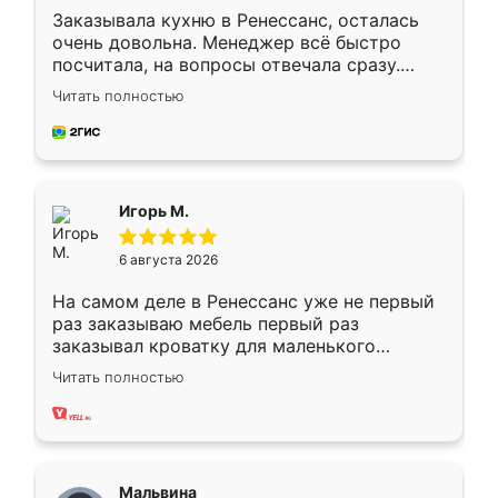
Заказывала кухню в Ренессанс, осталась
очень довольна. Менеджер всё быстро
посчитала, на вопросы отвечала сразу.
Замерщик приехал в субботу, подошёл к
Читать полностью
делу со всей ответственностью. Собрали
за день, ребята работали аккуратно, даже
пыли почти не было. Качество отличное,
ящики ходят плавно, ничего не скрипит.
Всё подошло как влитое.
Игорь М.
6 августа 2026
На самом деле в Ренессанс уже не первый
раз заказываю мебель первый раз
заказывал кроватку для маленького
ребёнка при его рождении ,во второй раз
Читать полностью
заказал шкаф-купе. По качеству очень
хорошее сборка достаточно быстрая,
также адекватные цены. До этого
сравнивал с разными конкурентами в этом
сегменте ,выбор у конкурентов куда
Мальвина