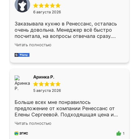
меньше, здесь же он более разнообразный.
Мне нравится ,если что-то потребуется из
6 августа 2026
мебели буду заказывать только здесь.
Заказывала кухню в Ренессанс, осталась
очень довольна. Менеджер всё быстро
посчитала, на вопросы отвечала сразу.
Замерщик приехал в субботу, подошёл к
Читать полностью
делу со всей ответственностью. Собрали
за день, ребята работали аккуратно, даже
пыли почти не было. Качество отличное,
ящики ходят плавно, ничего не скрипит.
Всё подошло как влитое.
Аринка Р.
5 августа 2026
Больше всех мне понравилось
предложение от компании Ренессанс от
Елены Сергеевой. Подходяшщая цена и
короткие сроки изготовления. Приехавший
Читать полностью
для замера сотрудник Владислав
предложил по моему эскизу самый
1