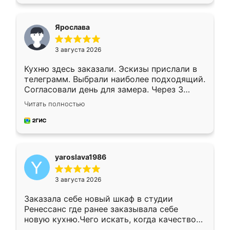
подходящий вариант шкафа. Немного его
видоизменил, получилось даже лучше, чем
я хотела.
Ярослава
3 августа 2026
Кухню здесь заказали. Эскизы прислали в
телеграмм. Выбрали наиболее подходящий.
Согласовали день для замера. Через 3
недели кухня была уже готова. Остались
Читать полностью
довольны работой. Спасибо Ренессанс
мебель за качественную работу!
yaroslava1986
3 августа 2026
Заказала себе новый шкаф в студии
Ренессанс где ранее заказывала себе
новую кухню.Чего искать, когда качеством
вполне довольна. Служит кухня уже почти