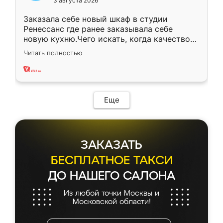
3 августа 2026
Заказала себе новый шкаф в студии
Ренессанс где ранее заказывала себе
новую кухню.Чего искать, когда качеством
вполне довольна. Служит кухня уже почти
Читать полностью
два года, нареканий нет.
Еще
ЗАКАЗАТЬ
БЕСПЛАТНОЕ ТАКСИ
ДО НАШЕГО САЛОНА
Из любой точки Москвы и
Московской области!