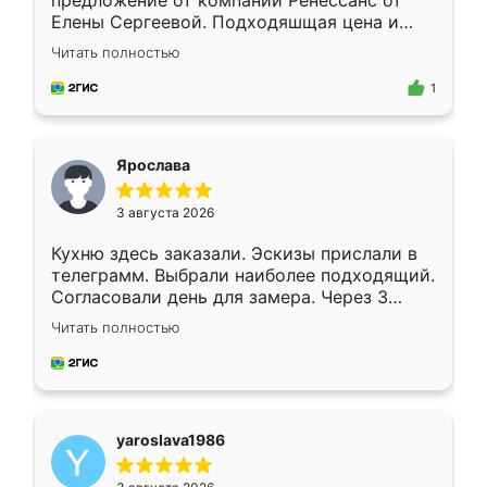
предложение от компании Ренессанс от
Елены Сергеевой. Подходяшщая цена и
короткие сроки изготовления. Приехавший
Читать полностью
для замера сотрудник Владислав
предложил по моему эскизу самый
1
подходящий вариант шкафа. Немного его
видоизменил, получилось даже лучше, чем
я хотела.
Ярослава
3 августа 2026
Кухню здесь заказали. Эскизы прислали в
телеграмм. Выбрали наиболее подходящий.
Согласовали день для замера. Через 3
недели кухня была уже готова. Остались
Читать полностью
довольны работой. Спасибо Ренессанс
мебель за качественную работу!
yaroslava1986