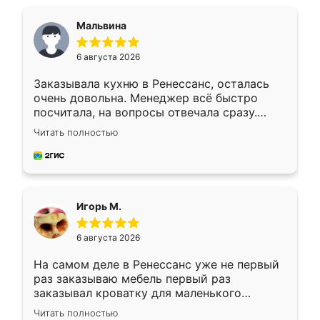
Мальвина
6 августа 2026
Заказывала кухню в Ренессанс, осталась
очень довольна. Менеджер всё быстро
посчитала, на вопросы отвечала сразу.
Замерщик приехал в субботу, подошёл к
Читать полностью
делу со всей ответственностью. Собрали
за день, ребята работали аккуратно, даже
пыли почти не было. Качество отличное,
ящики ходят плавно, ничего не скрипит.
Всё подошло как влитое.
Игорь М.
6 августа 2026
На самом деле в Ренессанс уже не первый
раз заказываю мебель первый раз
заказывал кроватку для маленького
ребёнка при его рождении ,во второй раз
Читать полностью